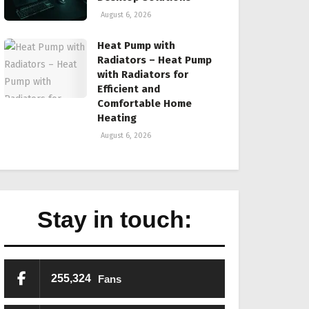
August 6, 2026
Heat Pump with
Radiators – Heat Pump
with Radiators for
Efficient and
Comfortable Home
Heating
August 6, 2026
Stay in touch:
255,324
Fans