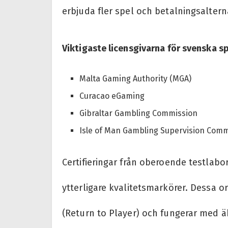
erbjuda fler spel och betalningsalterna
Viktigaste licensgivarna för svenska sp
Malta Gaming Authority (MGA)
Curacao eGaming
Gibraltar Gambling Commission
Isle of Man Gambling Supervision Comm
Certifieringar från oberoende testlabo
ytterligare kvalitetsmarkörer. Dessa or
(Return to Player) och fungerar med 