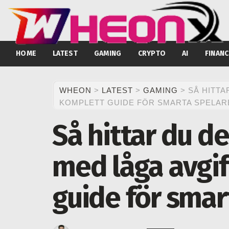
HOME
LATEST
GAMING
CRYPTO
AI
FINANC
WHEON
>
LATEST
>
GAMING
>
SÅ HITTA
KOMPLETT GUIDE FÖR SMARTA SPELAR
Så hittar du d
med låga avgif
guide för smar