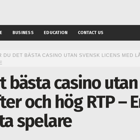
E
BUSINESS
EDUCATION
CONTACT US
R DU DET BÄSTA CASINO UTAN SVENSK LICENS MED L
E
et bästa casino utan
ter och hög RTP – 
ta spelare