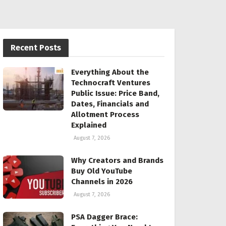
Recent Posts
Everything About the
Technocraft Ventures
Public Issue: Price Band,
Dates, Financials and
Allotment Process
Explained
August 7, 2026
Why Creators and Brands
Buy Old YouTube
Channels in 2026
August 7, 2026
PSA Dagger Brace: