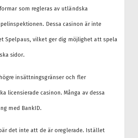
tformar som regleras av utländska
Spelinspektionen. Dessa casinon är inte
t Spelpaus, vilket ger dig möjlighet att spela
ska sidor.
högre insättningsgränser och fler
a licensierade casinon. Många av dessa
ering med BankID.
är det inte att de är oreglerade. Istället