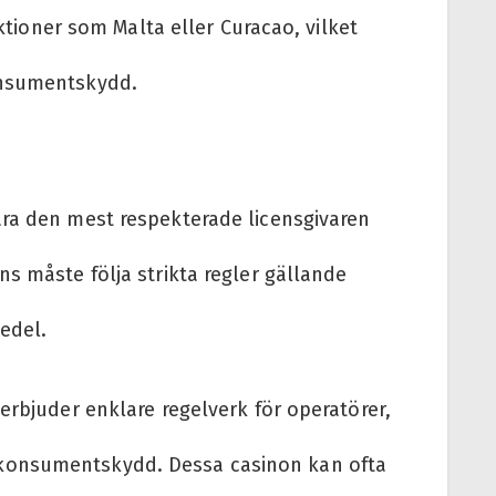
iktioner som Malta eller Curacao, vilket
onsumentskydd.
ra den mest respekterade licensgivaren
s måste följa strikta regler gällande
edel.
erbjuder enklare regelverk för operatörer,
konsumentskydd. Dessa casinon kan ofta