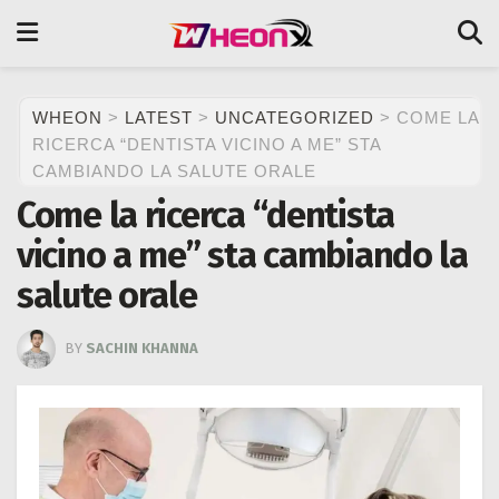
WHEON
>
LATEST
>
UNCATEGORIZED
>
COME LA
RICERCA “DENTISTA VICINO A ME” STA
CAMBIANDO LA SALUTE ORALE
Come la ricerca “dentista
vicino a me” sta cambiando la
salute orale
BY
SACHIN KHANNA